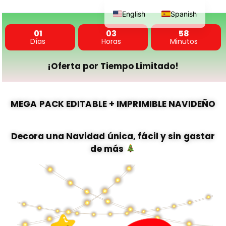
content
English
Spanish
01
03
58
Días
Horas
Minutos
¡Oferta por Tiempo Limitado!
MEGA PACK EDITABLE + IMPRIMIBLE NAVIDEÑO
Decora una Navidad única, fácil y sin gastar
de más