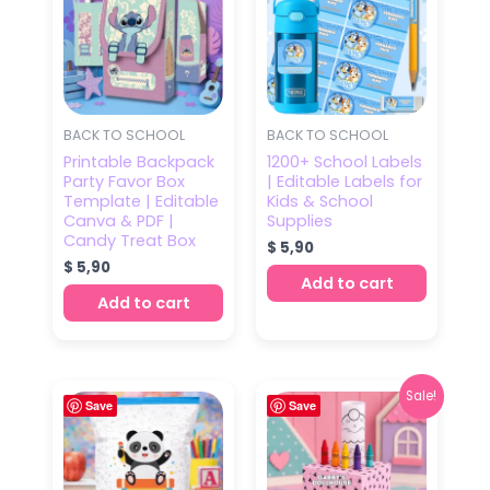
BACK TO SCHOOL
BACK TO SCHOOL
Printable Backpack
1200+ School Labels
Party Favor Box
| Editable Labels for
Template | Editable
Kids & School
Canva & PDF |
Supplies
Candy Treat Box
$
5,90
$
5,90
Add to cart
Add to cart
Original
Current
Sale!
Save
Save
price
price
was:
is:
$ 9,00.
$ 4,90.