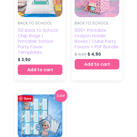
BACK TO SCHOOL
BACK TO SCHOOL
50 Back to School
600+ Printable
Chip Bags |
Crayon Holder
Printable School
Boxes | Cube Party
Party Favor
Favors + PDF Bundle
Templates
$
9,00
$
4,90
$
3,90
Add to cart
Add to cart
Original
Current
Sale!
Save
price
price
was:
is:
$ 8,00.
$ 4,90.